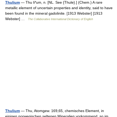
Thulium
— Thu li*um, n. [NL. See {Thule}.] (Chem.) A rare
metallic element of uncertain properties and identity, said to have
been found in the mineral gadolinite. [1913 Webster] [1913
Webster] …
The Collaborative International Dictionary of English
Thulium
— Thu, Atomgew. 169,65, chemisches Element, in
einigen norwegischen seltenen Mineralien vorkommend, so im