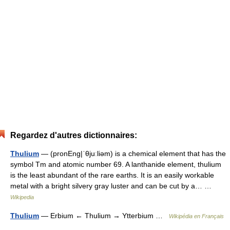
Regardez d'autres dictionnaires:
Thulium
— (pronEng|ˈθjuːliəm) is a chemical element that has the
symbol Tm and atomic number 69. A lanthanide element, thulium
is the least abundant of the rare earths. It is an easily workable
metal with a bright silvery gray luster and can be cut by a… …
Wikipedia
Thulium
— Erbium ← Thulium → Ytterbium …
Wikipédia en Français