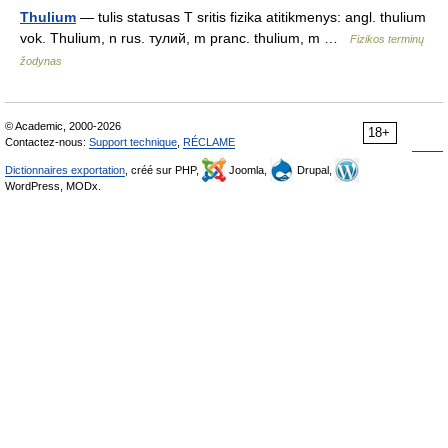
Thulium
— tulis statusas T sritis fizika atitikmenys: angl. thulium
vok. Thulium, n rus. тулий, m pranc. thulium, m …
Fizikos terminų
žodynas
© Academic, 2000-2026
18+
Contactez-nous:
Support technique
,
RÉCLAME
Dictionnaires exportation
, créé sur PHP,
Joomla,
Drupal,
WordPress, MODx.