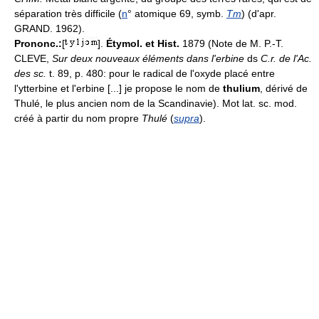
séparation très difficile (
n
° atomique 69, symb.
Tm
) (d'apr.
GRAND. 1962).
Prononc.:
[
].
Étymol. et Hist.
1879 (Note de M. P.-T.
CLEVE,
Sur deux nouveaux éléments dans l'erbine
ds
C.r. de l'Ac.
des sc.
t. 89, p. 480: pour le radical de l'oxyde placé entre
l'ytterbine et l'erbine [...] je propose le nom de
thulium
, dérivé de
Thulé, le plus ancien nom de la Scandinavie). Mot lat. sc. mod.
créé à partir du nom propre
Thulé
(
supra
).