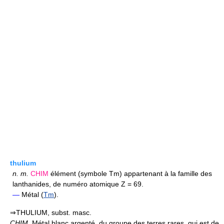
thulium
n.
m.
CHIM
élément (symbole Tm) appartenant à la famille des
lanthanides, de numéro atomique Z = 69.
—
Métal (
Tm
).
⇒THULIUM, subst. masc.
CHIM.
Métal blanc argenté, du groupe des terres rares, qui est de