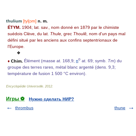
thulium
[tyljɔm]
n. m.
ÉTYM.
1904; lat. sav., nom donné en 1879 par le chimiste
suédois Clève, du lat.
Thule,
grec
Thoulê,
nom d'un pays mal
défini situé par les anciens aux confins septentrionaux de
l'Europe.
❖
o
♦
Chim.
Élément (masse at. 168,9;
n
at. 69; symb.
Tm
) du
groupe des terres rares, métal blanc argenté (dens. 9,3;
température de fusion 1 500 °C environ).
Encyclopédie Universelle
.
2012
.
Игры ⚽
Нужно сделать НИР?
thrombus
thune