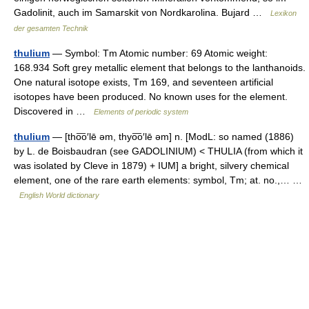
Gadolinit, auch im Samarskit von Nordkarolina. Bujard …
Lexikon
der gesamten Technik
thulium
— Symbol: Tm Atomic number: 69 Atomic weight:
168.934 Soft grey metallic element that belongs to the lanthanoids.
One natural isotope exists, Tm 169, and seventeen artificial
isotopes have been produced. No known uses for the element.
Discovered in …
Elements of periodic system
thulium
— [tho͞o′lē əm, thyo͞o′lē əm] n. [ModL: so named (1886)
by L. de Boisbaudran (see GADOLINIUM) < THULIA (from which it
was isolated by Cleve in 1879) + IUM] a bright, silvery chemical
element, one of the rare earth elements: symbol, Tm; at. no.,… …
English World dictionary