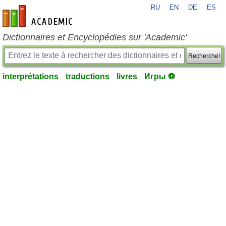
RU
EN
DE
ES
fr-academic.com
Dictionnaires et Encyclopédies sur 'Academic'
Recherche!
interprétations
traductions
livres
Игры ⚽