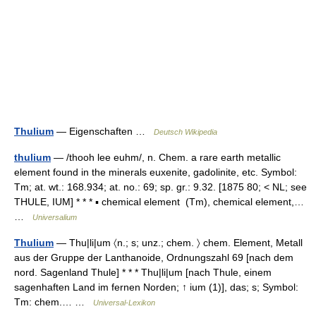
Thulium
— Eigenschaften …
Deutsch Wikipedia
thulium
— /thooh lee euhm/, n. Chem. a rare earth metallic
element found in the minerals euxenite, gadolinite, etc. Symbol:
Tm; at. wt.: 168.934; at. no.: 69; sp. gr.: 9.32. [1875 80; < NL; see
THULE, IUM] * * * ▪ chemical element (Tm), chemical element,…
…
Universalium
Thulium
— Thu|li|um 〈n.; s; unz.; chem. 〉 chem. Element, Metall
aus der Gruppe der Lanthanoide, Ordnungszahl 69 [nach dem
nord. Sagenland Thule] * * * Thu|li|um [nach Thule, einem
sagenhaften Land im fernen Norden; ↑ ium (1)], das; s; Symbol:
Tm: chem.… …
Universal-Lexikon