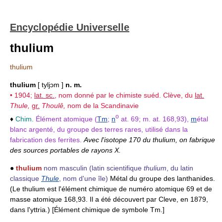
Encyclopédie Universelle
thulium
thulium
thulium
[ tyljɔm ]
n. m.
• 1904;
lat. sc.
, nom donné par le chimiste suéd. Clève, du
lat.
Thule,
gr.
Thoulê,
nom de la Scandinavie
o
♦
Chim.
Élément atomique (
Tm
;
n
at. 69; m. at. 168,93),
m
étal
blanc argenté, du groupe des terres rares, utilisé dans la
fabrication des ferrites.
Avec l'isotope 170 du thulium, on fabrique
des sources portables de rayons X.
●
thulium
nom masculin
(latin scientifique
thulium
, du latin
classique
Thule
, nom d'une île)
Métal du groupe des lanthanides.
(Le thulium est l'élément chimique de numéro atomique 69 et de
masse atomique 168,93. Il a été découvert par Cleve, en 1879,
dans l'yttria.) [Élément chimique de symbole Tm.]